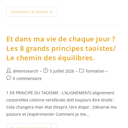
L’éducation,
Continuer La Lecture
Définition,
Méthodes
Et
Opinions
Et dans ma vie de chaque jour ?
Les 8 grands principes taoistes/
Le chemin des équilibres.
Auteur/autrice
Publication
Post
dmeresearch
5 juillet 2026
formation
de
publiée :
category:
Commentaires
0 commentaire
la
de
publication :
la
1 ER PRINCIPE DU TAOÏSME : L’ALIGNEMENTL’alignement
publication :
corporelMa colonne vertébrale doit toujours être droite :
Cela changera mon état d’esprit.1ère étape : J’observe ma
posture et j’expérimente• Comment je me…