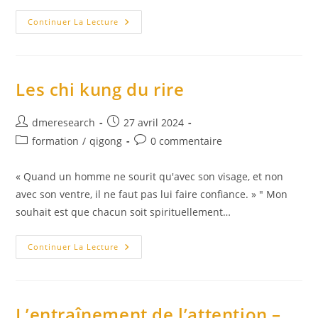
L’enseignement
Continuer La Lecture
Du
Bouddha
Sur
L’attention
À
La
Les chi kung du rire
Respiration
Auteur/autrice
Publication
dmeresearch
27 avril 2024
de
publiée :
Post
Commentaires
formation
/
qigong
0 commentaire
la
category:
de
publication :
la
« Quand un homme ne sourit qu'avec son visage, et non
publication :
avec son ventre, il ne faut pas lui faire confiance. » " Mon
souhait est que chacun soit spirituellement…
Les
Continuer La Lecture
Chi
Kung
Du
Rire
L’entraînement de l’attention –