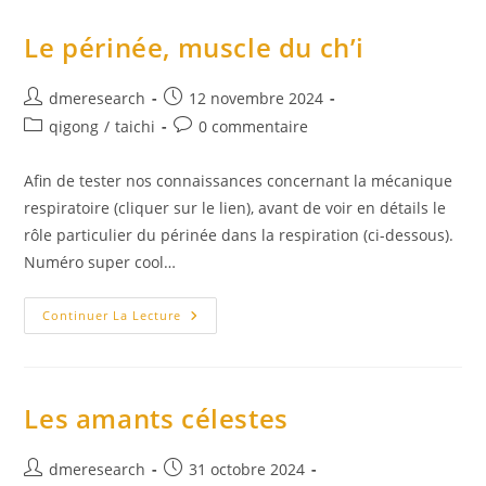
En
Qi
Gong
Le périnée, muscle du ch’i
Auteur/autrice
Publication
dmeresearch
12 novembre 2024
de
publiée :
Post
Commentaires
qigong
/
taichi
0 commentaire
la
category:
de
publication :
la
Afin de tester nos connaissances concernant la mécanique
publication :
respiratoire (cliquer sur le lien), avant de voir en détails le
rôle particulier du périnée dans la respiration (ci-dessous).
Numéro super cool…
Le
Continuer La Lecture
Périnée,
Muscle
Du
Ch’i
Les amants célestes
Auteur/autrice
Publication
dmeresearch
31 octobre 2024