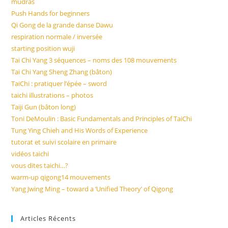
mudras
Push Hands for beginners
Qi Gong de la grande danse Dawu
respiration normale / inversée
starting position wuji
Tai Chi Yang 3 séquences – noms des 108 mouvements
Tai Chi Yang Sheng Zhang (bâton)
TaiChi : pratiquer l’épée – sword
taichi illustrations – photos
Taiji Gun (bâton long)
Toni DeMoulin : Basic Fundamentals and Principles of TaiChi
Tung Ying Chieh and His Words of Experience
tutorat et suivi scolaire en primaire
vidéos taichi
vous dites taichi…?
warm-up qigong14 mouvements
Yang Jwing Ming – toward a ‘Unified Theory’ of Qigong
Articles Récents