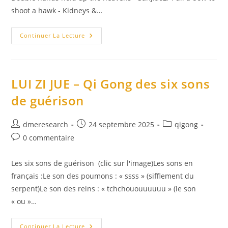
shoot a hawk - Kidneys &…
Yang
Continuer La Lecture
Jwing
Ming
–
Eight
Simple
QiGong
LUI ZI JUE – Qi Gong des six sons
Exercises
For
de guérison
Health
(
8
Pieces
Auteur/autrice
Publication
Post
dmeresearch
24 septembre 2025
qigong
Of
de
publiée :
category:
Brocade
Commentaires
0 commentaire
)
la
de
publication :
la
Les six sons de guérison (clic sur l'image)Les sons en
publication :
français :Le son des poumons : « ssss » (sifflement du
serpent)Le son des reins : « tchchououuuuuu » (le son
« ou »…
LUI
Continuer La Lecture