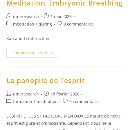
Meditation, Embryonic Breathing
Mo’s
Muscle-
Tendon
Changing,
Auteur/autrice
Publication
dmeresearch
1 mai 2026
And
de
publiée :
Marrow-
Post
Commentaires
méditation
/
qigong
0 commentaire
Brain
la
category:
de
Washing
publication :
Classics
la
Kan and Li interaction
(PDF)
publication :
Yang
Continuer La Lecture
Jwing
Ming
–
Qigong
Meditation,
Embryonic
La panoplie de l’esprit
Breathing
Auteur/autrice
Publication
dmeresearch
18 février 2026
de
publiée :
Post
Commentaires
formation
/
méditation
0 commentaire
la
category:
de
publication :
la
L'ESPRIT ET LES 51 FACTEURS MENTAUX La nature de notre
publication :
esprit est pure et omnisciente. Cependant, nous ne la