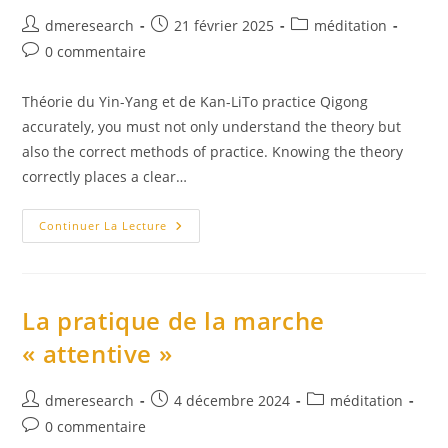
Auteur/autrice
Publication
Post
dmeresearch
21 février 2025
méditation
de
publiée :
category:
Commentaires
0 commentaire
la
de
publication :
la
Théorie du Yin-Yang et de Kan-LiTo practice Qigong
publication :
accurately, you must not only understand the theory but
also the correct methods of practice. Knowing the theory
correctly places a clear…
Comment
Continuer La Lecture
Les
Stratégies
Respiratoires
Affectent
Le
Yin
La pratique de la marche
Et
Le
« attentive »
Yang
Du
Corps
(VO
Auteur/autrice
Publication
Post
dmeresearch
4 décembre 2024
méditation
Anglaise)
de
publiée :
category:
Commentaires
0 commentaire
la
de