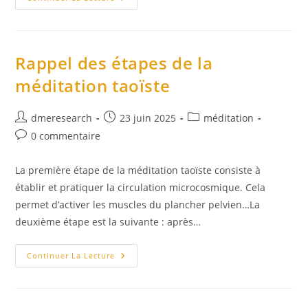
ZI
JUE
–
Qi
Gong
Des
Rappel des étapes de la
Six
Sons
méditation taoïste
De
Guérison
Auteur/autrice
Publication
Post
dmeresearch
23 juin 2025
méditation
de
publiée :
category:
Commentaires
0 commentaire
la
de
publication :
la
La première étape de la méditation taoïste consiste à
publication :
établir et pratiquer la circulation microcosmique. Cela
permet d’activer les muscles du plancher pelvien…La
deuxième étape est la suivante : après…
Rappel
Continuer La Lecture
Des
Étapes
De
La
Méditation