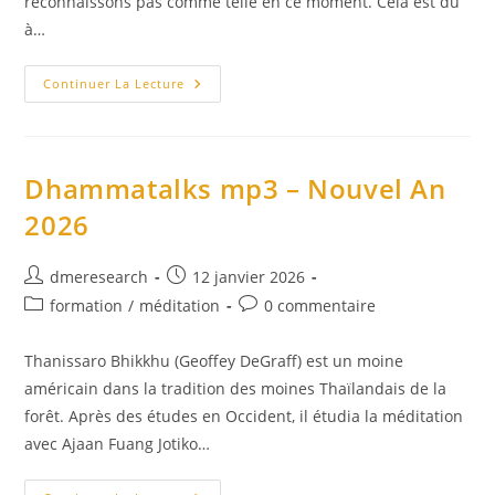
reconnaissons pas comme telle en ce moment. Cela est dû
à…
La
Continuer La Lecture
Panoplie
De
L’esprit
Dhammatalks mp3 – Nouvel An
2026
Auteur/autrice
Publication
dmeresearch
12 janvier 2026
de
publiée :
Post
Commentaires
formation
/
méditation
0 commentaire
la
category:
de
publication :
la
Thanissaro Bhikkhu (Geoffey DeGraff) est un moine
publication :
américain dans la tradition des moines Thaïlandais de la
forêt. Après des études en Occident, il étudia la méditation
avec Ajaan Fuang Jotiko…