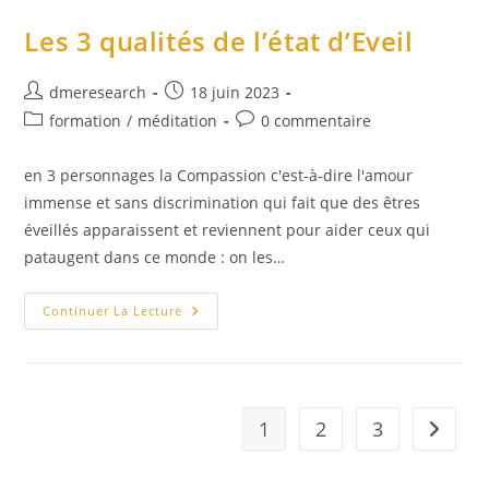
Microcosmique
Dans
Les 3 qualités de l’état d’Eveil
Les
Séries
Populaires
Wuxia
Auteur/autrice
Publication
dmeresearch
18 juin 2023
de
publiée :
Post
Commentaires
formation
/
méditation
0 commentaire
la
category:
de
publication :
la
en 3 personnages la Compassion c'est-à-dire l'amour
publication :
immense et sans discrimination qui fait que des êtres
éveillés apparaissent et reviennent pour aider ceux qui
pataugent dans ce monde : on les…
Les
Continuer La Lecture
3
Qualités
De
L’état
D’Eveil
1
2
3
Aller à 