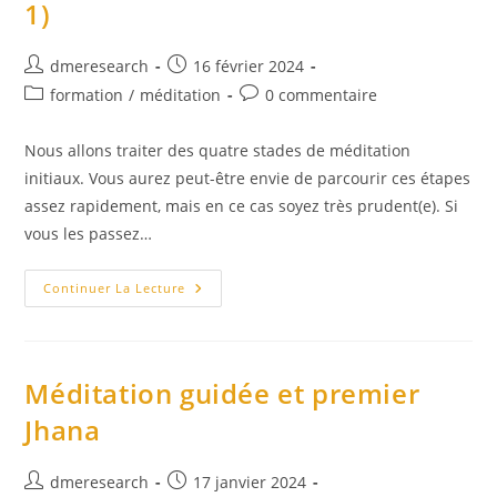
1)
Auteur/autrice
Publication
dmeresearch
16 février 2024
de
publiée :
Post
Commentaires
formation
/
méditation
0 commentaire
la
category:
de
publication :
la
Nous allons traiter des quatre stades de méditation
publication :
initiaux. Vous aurez peut-être envie de parcourir ces étapes
assez rapidement, mais en ce cas soyez très prudent(e). Si
vous les passez…
AJAHN
Continuer La Lecture
BRAHM
–
Manuel
De
Méditation
(extrait
Méditation guidée et premier
Du
Chapitre
Jhana
1)
Auteur/autrice
Publication
dmeresearch
17 janvier 2024