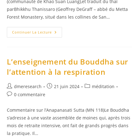
(communauté de Khao Suan Luang),et traduit du thaï
parBhikkhu Thanissaro (Geoffrey DeGraff – abbé du Metta
Forest Monastery, situé dans les collines de San…
Pure
Continuer La Lecture
&
Simple
L’enseignement du Bouddha sur
l’attention à la respiration
Auteur/autrice
Publication
Post
dmeresearch
21 juin 2024
méditation
de
publiée :
category:
Commentaires
0 commentaire
la
de
publication :
la
Commentaire sur l’Anapanasati Sutta (MN 118)Le Bouddha
publication :
s’adresse à une vaste assemblée de moines qui, après trois
mois de retraite intensive, ont fait de grands progrès dans
la pratique. Il…