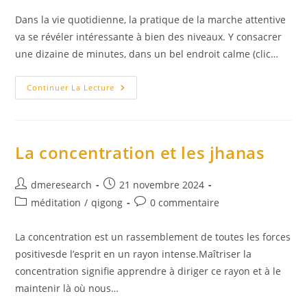
publication :
la
Dans la vie quotidienne, la pratique de la marche attentive
publication :
va se révéler intéressante à bien des niveaux. Y consacrer
une dizaine de minutes, dans un bel endroit calme (clic…
La
Continuer La Lecture
Pratique
De
La
Marche
« Attentive »
La concentration et les jhanas
Auteur/autrice
Publication
dmeresearch
21 novembre 2024
de
publiée :
Post
Commentaires
méditation
/
qigong
0 commentaire
la
category:
de
publication :
la
La concentration est un rassemblement de toutes les forces
publication :
positivesde l’esprit en un rayon intense.Maîtriser la
concentration signifie apprendre à diriger ce rayon et à le
maintenir là où nous…