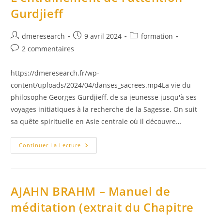
Gurdjieff
Auteur/autrice
Publication
Post
dmeresearch
9 avril 2024
formation
de
publiée :
category:
Commentaires
2 commentaires
la
de
publication :
la
https://dmeresearch.fr/wp-
publication :
content/uploads/2024/04/danses_sacrees.mp4La vie du
philosophe Georges Gurdjieff, de sa jeunesse jusqu'à ses
voyages initiatiques à la recherche de la Sagesse. On suit
sa quête spirituelle en Asie centrale où il découvre…
L’entraînement
Continuer La Lecture
De
L’attention
–
Gurdjieff
AJAHN BRAHM – Manuel de
méditation (extrait du Chapitre