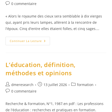
de
publiée :
category:
Commentaires
0 commentaire
la
de
publication :
la
« Alors le royaume des cieux sera semblable à dix vierges
publication :
qui, ayant pris leurs lampes, allèrent à la rencontre de
l'époux. Cinq d'entre elles étaient folles, et cinq sages.…
Matthieu
Continuer La Lecture
25
:
Parabole
Des
10
Vierges
L’éducation, définition,
méthodes et opinions
Auteur/autrice
Publication
Post
dmeresearch
13 juillet 2026
formation
de
publiée :
category:
Commentaires
0 commentaire
la
de
publication :
la
Recherche & Formation, N°1, 1987.en pdf : Les professions
publication :
de l'éducation : recherches et pratiques en formation.