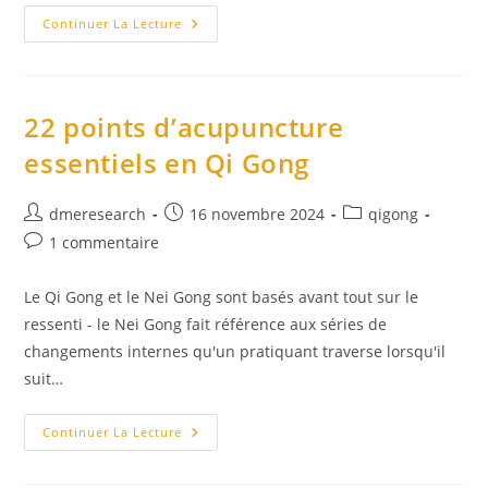
La
Continuer La Lecture
Concentration
Et
Les
Jhanas
22 points d’acupuncture
essentiels en Qi Gong
Auteur/autrice
Publication
Post
dmeresearch
16 novembre 2024
qigong
de
publiée :
category:
Commentaires
1 commentaire
la
de
publication :
la
Le Qi Gong et le Nei Gong sont basés avant tout sur le
publication :
ressenti - le Nei Gong fait référence aux séries de
changements internes qu'un pratiquant traverse lorsqu'il
suit…
22
Continuer La Lecture
Points
D’acupuncture
Essentiels