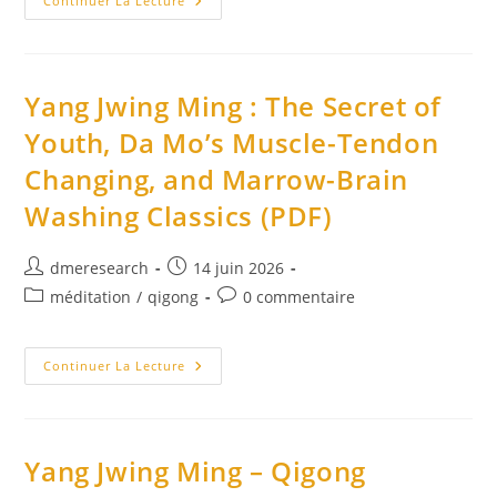
Et
Continuer La Lecture
Dans
Ma
Vie
De
Chaque
Jour
Yang Jwing Ming : The Secret of
?
Les
Youth, Da Mo’s Muscle-Tendon
8
Grands
Changing, and Marrow-Brain
Principes
Taoistes/
Le
Washing Classics (PDF)
Chemin
Des
Équilibres.
Auteur/autrice
Publication
dmeresearch
14 juin 2026
de
publiée :
Post
Commentaires
méditation
/
qigong
0 commentaire
la
category:
de
publication :
la
Yang
publication :
Continuer La Lecture
Jwing
Ming
:
The
Secret
Of
Yang Jwing Ming – Qigong
Youth,
Da