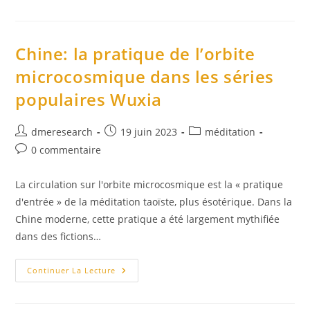
Guidée
Du
Sourire
Intérieur
Chine: la pratique de l’orbite
microcosmique dans les séries
populaires Wuxia
Auteur/autrice
Publication
Post
dmeresearch
19 juin 2023
méditation
de
publiée :
category:
Commentaires
0 commentaire
la
de
publication :
la
La circulation sur l'orbite microcosmique est la « pratique
publication :
d'entrée » de la méditation taoïste, plus ésotérique. Dans la
Chine moderne, cette pratique a été largement mythifiée
dans des fictions…
Chine:
Continuer La Lecture
La
Pratique
De
L’orbite