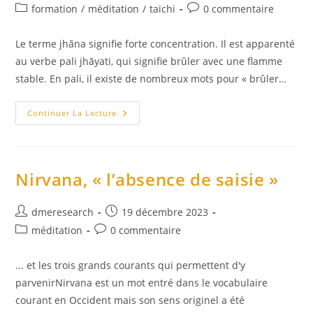
de
publiée :
Post
Commentaires
formation
/
méditation
/
taichi
0 commentaire
la
category:
de
publication :
la
Le terme jhāna signifie forte concentration. Il est apparenté
publication :
au verbe pali jhāyati, qui signifie brûler avec une flamme
stable. En pali, il existe de nombreux mots pour « brûler…
Méditation
Continuer La Lecture
Guidée
Et
Premier
Jhana
Nirvana, « l’absence de saisie »
Auteur/autrice
Publication
dmeresearch
19 décembre 2023
de
publiée :
Post
Commentaires
méditation
0 commentaire
la
category:
de
publication :
la
... et les trois grands courants qui permettent d'y
publication :
parvenirNirvana est un mot entré dans le vocabulaire
courant en Occident mais son sens originel a été