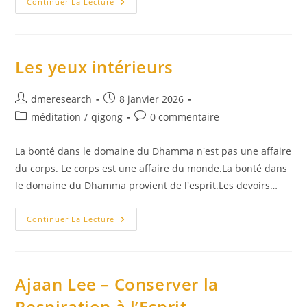
Dhammatalks
Continuer La Lecture
Mp3
–
Nouvel
An
2026
Les yeux intérieurs
Auteur/autrice
Publication
dmeresearch
8 janvier 2026
de
publiée :
Post
Commentaires
méditation
/
qigong
0 commentaire
la
category:
de
publication :
la
La bonté dans le domaine du Dhamma n'est pas une affaire
publication :
du corps. Le corps est une affaire du monde.La bonté dans
le domaine du Dhamma provient de l'esprit.Les devoirs…
Les
Continuer La Lecture
Yeux
Intérieurs
Ajaan Lee – Conserver la
Respiration à l’Esprit