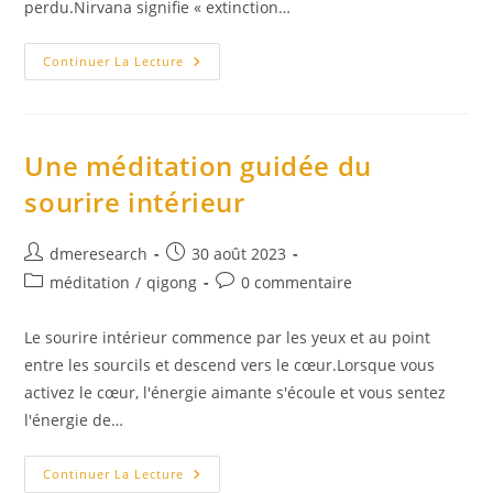
perdu.Nirvana signifie « extinction…
Nirvana,
Continuer La Lecture
«
L’absence
De
Saisie
»
Une méditation guidée du
sourire intérieur
Auteur/autrice
Publication
dmeresearch
30 août 2023
de
publiée :
Post
Commentaires
méditation
/
qigong
0 commentaire
la
category:
de
publication :
la
Le sourire intérieur commence par les yeux et au point
publication :
entre les sourcils et descend vers le cœur.Lorsque vous
activez le cœur, l'énergie aimante s'écoule et vous sentez
l'énergie de…
Une
Continuer La Lecture
Méditation