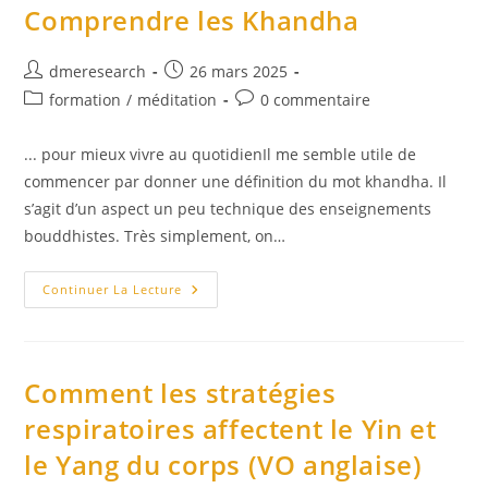
Taoïste
Comprendre les Khandha
Auteur/autrice
Publication
dmeresearch
26 mars 2025
de
publiée :
Post
Commentaires
formation
/
méditation
0 commentaire
la
category:
de
publication :
la
... pour mieux vivre au quotidienIl me semble utile de
publication :
commencer par donner une définition du mot khandha. Il
s’agit d’un aspect un peu technique des enseignements
bouddhistes. Très simplement, on…
Comprendre
Continuer La Lecture
Les
Khandha
Comment les stratégies
respiratoires affectent le Yin et
le Yang du corps (VO anglaise)