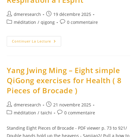
Auteur/autrice
Publication
dmeresearch
19 décembre 2025
de
publiée :
Post
Commentaires
méditation
/
qigong
0 commentaire
la
category:
de
publication :
la
Ajaan
publication :
Continuer La Lecture
Lee
–
Conserver
La
Respiration
À
Yang Jwing Ming – Eight simple
L’Esprit
QiGong exercises for Health ( 8
Pieces of Brocade )
Auteur/autrice
Publication
dmeresearch
21 novembre 2025
de
publiée :
Post
Commentaires
méditation
/
taichi
0 commentaire
la
category:
de
publication :
la
Standing Eight Pieces of Brocade - PDF viewer p. 73 to 921/
publication :
Double hands hold up the heavens - Sanjiao2/ Pull a bow to