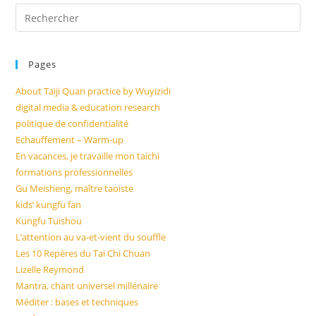
Pre
Es
to
Pages
clo
the
About Taiji Quan practice by Wuyizidi
sea
digital media & education research
pan
politique de confidentialité
Echauffement – Warm-up
En vacances, je travaille mon taichi
formations professionnelles
Gu Meisheng, maître taoiste
kids’ kungfu fan
Kungfu Tuishou
L’attention au va-et-vient du souffle
Les 10 Repères du Tai Chi Chuan
Lizelle Reymond
Mantra, chant universel millénaire
Méditer : bases et techniques