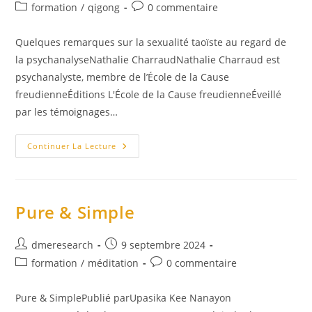
de
publiée :
Post
Commentaires
formation
/
qigong
0 commentaire
la
category:
de
publication :
la
Quelques remarques sur la sexualité taoïste au regard de
publication :
la psychanalyseNathalie CharraudNathalie Charraud est
psychanalyste, membre de l’École de la Cause
freudienneÉditions L'École de la Cause freudienneÉveillé
par les témoignages…
Les
Continuer La Lecture
Amants
Célestes
Pure & Simple
Auteur/autrice
Publication
dmeresearch
9 septembre 2024
de
publiée :
Post
Commentaires
formation
/
méditation
0 commentaire
la
category:
de
publication :
la
Pure & SimplePublié parUpasika Kee Nanayon
publication :