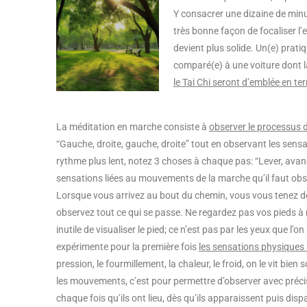
Y consacrer une dizaine de minut
très bonne façon de focaliser l’e
devient plus solide. Un(e) prati
comparé(e) à une voiture dont l
le Tai Chi seront d’emblée en te
La méditation en marche consiste à
observer le processus 
“Gauche, droite, gauche, droite” tout en observant les sens
rythme plus lent, notez 3 choses à chaque pas: “Lever, avanc
sensations liées au mouvements de la marche qu’il faut obs
Lorsque vous arrivez au bout du chemin, vous vous tenez de
observez tout ce qui se passe. Ne regardez pas vos pieds à 
inutile de visualiser le pied; ce n’est pas par les yeux que l’o
expérimente pour la première fois
les sensations physiques à
pression, le fourmillement, la chaleur, le froid, on le vit bi
les mouvements, c’est pour permettre d’observer avec préci
chaque fois qu’ils ont lieu, dès qu’ils apparaissent puis dis