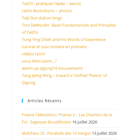
TaiChi : pratiquer l’épée – sword
taichi illustrations – photos
Taiji Gun (bâton long)
Toni DeMoulin : Basic Fundamentals and Principles
of TaiChi
Tung Ying Chieh and His Words of Experience
tutorat et suivi scolaire en primaire
vidéos taichi
vous dites taichi…?
warm-up qigong14 mouvements
Yang Jwing Ming – toward a ‘Unified Theory’ of
Qigong
Articles Récents
France Télévisions / France 2 – Les Chemins de la
Foi : Sagesses Bouddhistes
16 juillet 2026
Matthieu 25 : Parabole des 10 Vierges
13 juillet 2026