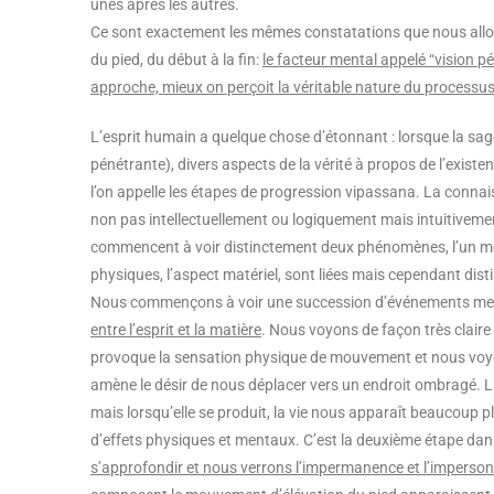
unes après les autres.
Ce sont exactement les mêmes constatations que nous allo
du pied, du début à la fin:
le facteur mental appelé “vision pé
approche, mieux on perçoit la véritable nature du processus
L’esprit humain a quelque chose d’étonnant : lorsque la sag
pénétrante), divers aspects de la vérité à propos de l’existe
l’on appelle les étapes de progression vipassana. La connai
non pas intellectuellement ou logiquement mais intuitiveme
commencent à voir distinctement deux phénomènes, l’un men
physiques, l’aspect matériel, sont liées mais cependant dist
Nous commençons à voir une succession d’événements men
entre l’esprit et la matière
. Nous voyons de façon très claire e
provoque la sensation physique de mouvement et nous voyons
amène le désir de nous déplacer vers un endroit ombragé. La 
mais lorsqu’elle se produit, la vie nous apparaît beaucoup p
d’effets physiques et mentaux. C’est la deuxième étape da
s’approfondir et nous verrons l’impermanence et l’imperson