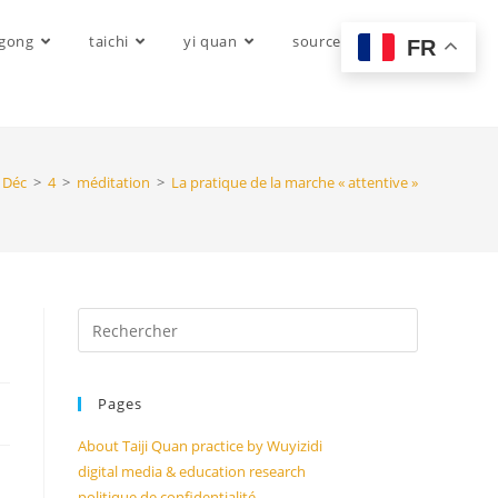
igong
taichi
yi quan
sources
FR
Déc
>
4
>
méditation
>
La pratique de la marche « attentive »
Pages
About Taiji Quan practice by Wuyizidi
digital media & education research
politique de confidentialité