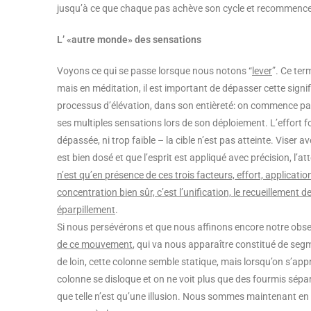
jusqu’à ce que chaque pas achève son cycle et recommence
L’ «autre monde» des sensations
Voyons ce qui se passe lorsque nous notons “
lever
”. Ce ter
mais en méditation, il est important de dépasser cette signif
processus d’élévation, dans son entièreté: on commence par n
ses multiples sensations lors de son déploiement. L’effort four
dépassée, ni trop faible – la cible n’est pas atteinte. Viser ave
est bien dosé et que l’esprit est appliqué avec précision, l’a
n’est qu’en présence de ces trois facteurs, effort, applicati
concentration bien sûr, c’est l’unification, le recueillement 
éparpillement
.
Si nous persévérons et que nous affinons encore notre obs
de ce mouvement
, qui va nous apparaître constitué de seg
de loin, cette colonne semble statique, mais lorsqu’on s’appr
colonne se disloque et on ne voit plus que des fourmis sép
que telle n’est qu’une illusion. Nous sommes maintenant en m