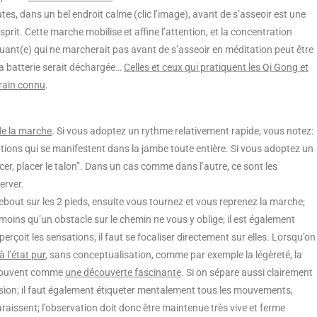
es, dans un bel endroit calme (clic l’image), avant de s’asseoir est une
sprit. Cette marche mobilise et affine l’attention, et la concentration
quant(e) qui ne marcherait pas avant de s’asseoir en méditation peut être
a batterie serait déchargée…
Celles et ceux qui pratiquent les Qi Gong et
rrain connu
.
de la marche
. Si vous adoptez un rythme relativement rapide, vous notez:
ations qui se manifestent dans la jambe toute entière. Si vous adoptez un
er, placer le talon”. Dans un cas comme dans l’autre, ce sont les
erver.
bout sur les 2 pieds, ensuite vous tournez et vous reprenez la marche;
moins qu’un obstacle sur le chemin ne vous y oblige; il est également
n perçoit les sensations; il faut se focaliser directement sur elles. Lorsqu’on
 l’état pur
, sans conceptualisation, comme par exemple la légèreté, la
en souvent comme
une découverte fascinante
. Si on sépare aussi clairement
sion; il faut également étiqueter mentalement tous les mouvements,
paraissent; l’observation doit donc être maintenue très vive et ferme