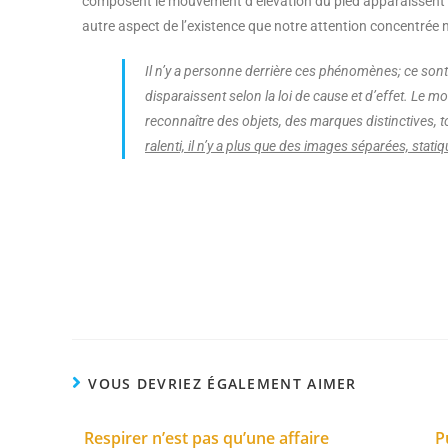
composent le mouvement d’élévation du pied apparaissent et
autre aspect de l’existence que notre attention concentrée 
Il n’y a personne derrière ces phénomènes; ce son
disparaissent selon la loi de cause et d’effet. Le mou
reconnaître des objets, des marques distinctives
ralenti, il n’y a plus que des images séparées, stati
VOUS DEVRIEZ ÉGALEMENT AIMER
Respirer n’est pas qu’une affaire
P