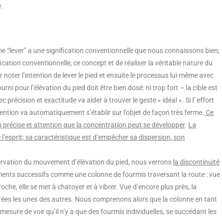
.
me “lever” a une signification conventionnelle que nous connaissons bien;
ication conventionnelle, ce concept et de réaliser la véritable nature du
oter l’intention de lever le pied et ensuite le processus lui-même avec
ni pour l’élévation du pied doit être bien dosé: ni trop fort – la cible est
c précision et exactitude va aider à trouver le geste « idéal ». Si l’ effort
ttention va automatiquement s’établir sur l’objet de façon très ferme.
Ce
on précise et attention que la concentration peut se développer
.
La
de l’esprit; sa caractéristique est d’empêcher sa dispersion, son
ervation du mouvement d’élévation du pied, nous verrons
la discontinuité
ments successifs comme une colonne de fourmis traversant la route : vue
oche, elle se met à chatoyer et à vibrer. Vue d’encore plus près, la
arées les unes des autres. Nous comprenons alors que la colonne en tant
esure de voir qu’il n’y a que des fourmis individuelles, se succédant les