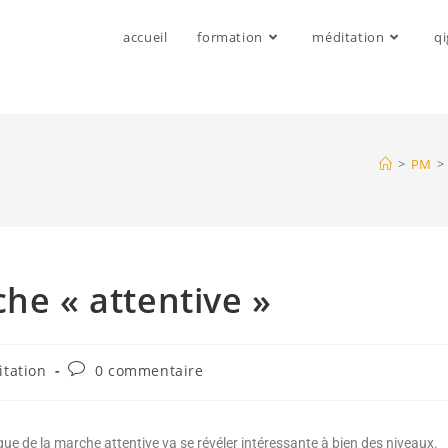
accueil
formation
méditation
q
>
PM
>
he « attentive »
tation
0 commentaire
ique de
la marche attentive
va se révéler intéressante à bien des niveaux.