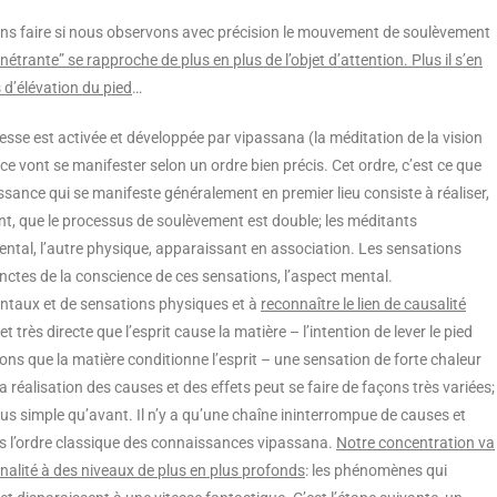
ns faire si nous observons avec précision le mouvement de soulèvement
nétrante” se rapproche de plus en plus de l’objet d’attention. Plus il s’en
 d’élévation du pied
…
esse est activée et développée par vipassana (la méditation de la vision
nce vont se manifester selon un ordre bien précis. Cet ordre, c’est ce que
ssance qui se manifeste généralement en premier lieu consiste à réaliser,
nt, que le processus de soulèvement est double; les méditants
tal, l’autre physique, apparaissant en association. Les sensations
inctes de la conscience de ces sensations, l’aspect mental.
taux et de sensations physiques et à
reconnaître le lien de causalité
t très directe que l’esprit cause la matière – l’intention de lever le pied
 que la matière conditionne l’esprit – une sensation de forte chaleur
réalisation des causes et des effets peut se faire de façons très variées;
lus simple qu’avant. Il n’y a qu’une chaîne ininterrompue de causes et
ns l’ordre classique des connaissances vipassana.
Notre concentration va
nalité à des niveaux de plus en plus profonds
: les phénomènes qui