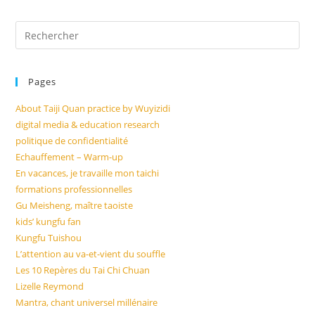
Quan
?
Pre
Es
to
Pages
clo
the
About Taiji Quan practice by Wuyizidi
sea
digital media & education research
pan
politique de confidentialité
Echauffement – Warm-up
En vacances, je travaille mon taichi
formations professionnelles
Gu Meisheng, maître taoiste
kids’ kungfu fan
Kungfu Tuishou
L’attention au va-et-vient du souffle
Les 10 Repères du Tai Chi Chuan
Lizelle Reymond
Mantra, chant universel millénaire