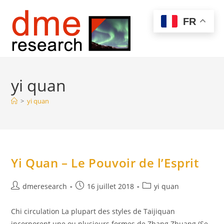
Skip
to
Menu
FR
content
yi quan
>
yi quan
Yi Quan – Le Pouvoir de l’Esprit
Auteur/autrice
Publication
Post
dmeresearch
16 juillet 2018
yi quan
de
publiée :
category:
la
Chi circulation La plupart des styles de Taijiquan
publication :
incorporent une ou plusieurs formes de Zhang Zhuang (Se