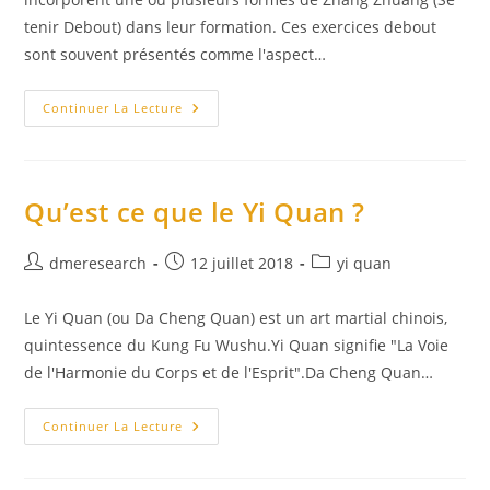
tenir Debout) dans leur formation. Ces exercices debout
sont souvent présentés comme l'aspect…
Yi
Continuer La Lecture
Quan
–
Le
Pouvoir
De
L’Esprit
Qu’est ce que le Yi Quan ?
Auteur/autrice
Publication
Post
dmeresearch
12 juillet 2018
yi quan
de
publiée :
category:
la
Le Yi Quan (ou Da Cheng Quan) est un art martial chinois,
publication :
quintessence du Kung Fu Wushu.Yi Quan signifie "La Voie
de l'Harmonie du Corps et de l'Esprit".Da Cheng Quan…
Qu’est
Continuer La Lecture
Ce
Que
Le
Yi