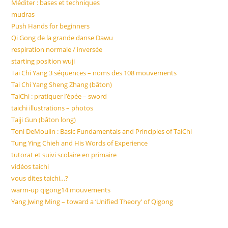
Méditer : bases et techniques
mudras
Push Hands for beginners
Qi Gong de la grande danse Dawu
respiration normale / inversée
starting position wuji
Tai Chi Yang 3 séquences – noms des 108 mouvements
Tai Chi Yang Sheng Zhang (bâton)
TaiChi : pratiquer l’épée – sword
taichi illustrations – photos
Taiji Gun (bâton long)
Toni DeMoulin : Basic Fundamentals and Principles of TaiChi
Tung Ying Chieh and His Words of Experience
tutorat et suivi scolaire en primaire
vidéos taichi
vous dites taichi…?
warm-up qigong14 mouvements
Yang Jwing Ming – toward a ‘Unified Theory’ of Qigong