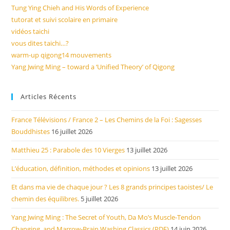
Tung Ying Chieh and His Words of Experience
tutorat et suivi scolaire en primaire
vidéos taichi
vous dites taichi…?
warm-up qigong14 mouvements
Yang Jwing Ming – toward a ‘Unified Theory’ of Qigong
Articles Récents
France Télévisions / France 2 – Les Chemins de la Foi : Sagesses
Bouddhistes
16 juillet 2026
Matthieu 25 : Parabole des 10 Vierges
13 juillet 2026
L’éducation, définition, méthodes et opinions
13 juillet 2026
Et dans ma vie de chaque jour ? Les 8 grands principes taoistes/ Le
chemin des équilibres.
5 juillet 2026
Yang Jwing Ming : The Secret of Youth, Da Mo’s Muscle-Tendon
Changing, and Marrow-Brain Washing Classics (PDF)
14 juin 2026