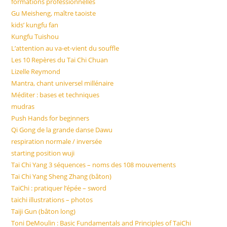
formations professionnelles
Gu Meisheng, maître taoiste
kids’ kungfu fan
Kungfu Tuishou
L’attention au va-et-vient du souffle
Les 10 Repères du Tai Chi Chuan
Lizelle Reymond
Mantra, chant universel millénaire
Méditer : bases et techniques
mudras
Push Hands for beginners
Qi Gong de la grande danse Dawu
respiration normale / inversée
starting position wuji
Tai Chi Yang 3 séquences – noms des 108 mouvements
Tai Chi Yang Sheng Zhang (bâton)
TaiChi : pratiquer l’épée – sword
taichi illustrations – photos
Taiji Gun (bâton long)
Toni DeMoulin : Basic Fundamentals and Principles of TaiChi