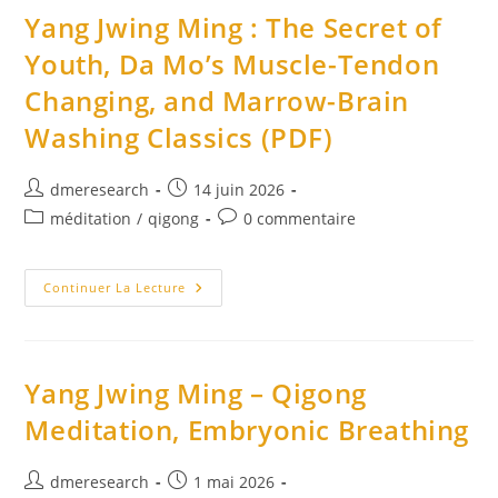
Jour
Yang Jwing Ming : The Secret of
?
Les
Youth, Da Mo’s Muscle-Tendon
8
Grands
Changing, and Marrow-Brain
Principes
Taoistes/
Le
Washing Classics (PDF)
Chemin
Des
Équilibres.
Auteur/autrice
Publication
dmeresearch
14 juin 2026
de
publiée :
Post
Commentaires
méditation
/
qigong
0 commentaire
la
category:
de
publication :
la
Yang
publication :
Continuer La Lecture
Jwing
Ming
:
The
Secret
Of
Yang Jwing Ming – Qigong
Youth,
Da
Meditation, Embryonic Breathing
Mo’s
Muscle-
Tendon
Changing,
Auteur/autrice
Publication
dmeresearch
1 mai 2026
And