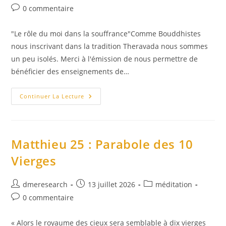
de
publiée :
category:
Commentaires
0 commentaire
la
de
publication :
la
"Le rôle du moi dans la souffrance"Comme Bouddhistes
publication :
nous inscrivant dans la tradition Theravada nous sommes
un peu isolés. Merci à l'émission de nous permettre de
bénéficier des enseignements de…
France
Continuer La Lecture
Télévisions
/
France
2
–
Les
Matthieu 25 : Parabole des 10
Chemins
De
Vierges
La
Foi
:
Sagesses
Auteur/autrice
Publication
Post
dmeresearch
13 juillet 2026
méditation
Bouddhistes
de
publiée :
category:
Commentaires
0 commentaire
la
de
publication :
la
« Alors le royaume des cieux sera semblable à dix vierges