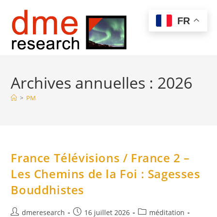
Skip
to
Menu
FR
content
Archives annuelles : 2026
>
PM
France Télévisions / France 2 –
Les Chemins de la Foi : Sagesses
Bouddhistes
Auteur/autrice
Publication
Post
dmeresearch
16 juillet 2026
méditation