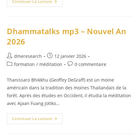
La
Continuer La Lecture
Panoplie
De
L’esprit
Dhammatalks mp3 – Nouvel An
2026
Auteur/autrice
Publication
dmeresearch
12 janvier 2026
de
publiée :
Post
Commentaires
formation
/
méditation
0 commentaire
la
category:
de
publication :
la
Thanissaro Bhikkhu (Geoffey DeGraff) est un moine
publication :
américain dans la tradition des moines Thaïlandais de la
forêt. Après des études en Occident, il étudia la méditation
avec Ajaan Fuang Jotiko…
Dhammatalks
Continuer La Lecture
Mp3
–
Nouvel
An