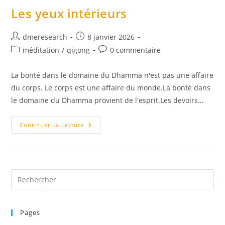
2026
Les yeux intérieurs
Auteur/autrice
Publication
dmeresearch
8 janvier 2026
de
publiée :
Post
Commentaires
méditation
/
qigong
0 commentaire
la
category:
de
publication :
la
La bonté dans le domaine du Dhamma n'est pas une affaire
publication :
du corps. Le corps est une affaire du monde.La bonté dans
le domaine du Dhamma provient de l'esprit.Les devoirs…
Les
Continuer La Lecture
Yeux
Intérieurs
Pre
Es
to
Pages
clo