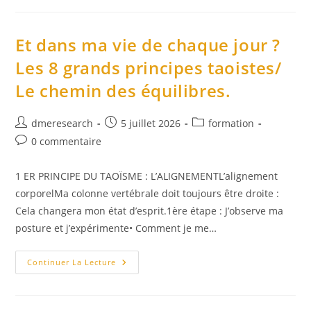
Et
Opinions
Et dans ma vie de chaque jour ?
Les 8 grands principes taoistes/
Le chemin des équilibres.
Auteur/autrice
Publication
Post
dmeresearch
5 juillet 2026
formation
de
publiée :
category:
Commentaires
0 commentaire
la
de
publication :
la
1 ER PRINCIPE DU TAOÏSME : L’ALIGNEMENTL’alignement
publication :
corporelMa colonne vertébrale doit toujours être droite :
Cela changera mon état d’esprit.1ère étape : J’observe ma
posture et j’expérimente• Comment je me…
Et
Continuer La Lecture
Dans
Ma
Vie
De
Chaque