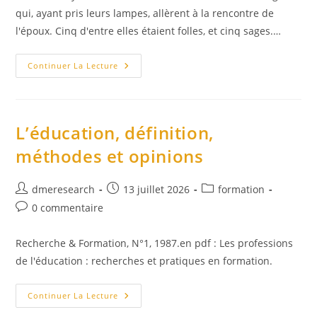
publication :
qui, ayant pris leurs lampes, allèrent à la rencontre de
l'époux. Cinq d'entre elles étaient folles, et cinq sages.…
Matthieu
Continuer La Lecture
25
:
Parabole
Des
10
Vierges
L’éducation, définition,
méthodes et opinions
Auteur/autrice
Publication
Post
dmeresearch
13 juillet 2026
formation
de
publiée :
category:
Commentaires
0 commentaire
la
de
publication :
la
Recherche & Formation, N°1, 1987.en pdf : Les professions
publication :
de l'éducation : recherches et pratiques en formation.
L’éducation,
Continuer La Lecture
Définition,
Méthodes