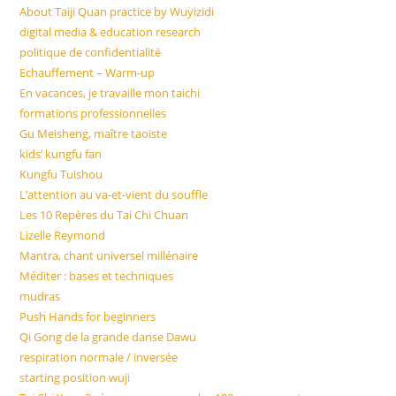
the
About Taiji Quan practice by Wuyizidi
sea
digital media & education research
pan
politique de confidentialité
Echauffement – Warm-up
En vacances, je travaille mon taichi
formations professionnelles
Gu Meisheng, maître taoiste
kids’ kungfu fan
Kungfu Tuishou
L’attention au va-et-vient du souffle
Les 10 Repères du Tai Chi Chuan
Lizelle Reymond
Mantra, chant universel millénaire
Méditer : bases et techniques
mudras
Push Hands for beginners
Qi Gong de la grande danse Dawu
respiration normale / inversée
starting position wuji