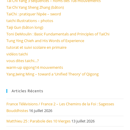
Tai Chi Yang 3 séquences – noms des 108 mouvements
Tai Chi Yang Sheng Zhang (bâton)
TaiChi : pratiquer l’épée – sword
taichi illustrations – photos
Taiji Gun (bâton long)
Toni DeMoulin : Basic Fundamentals and Principles of TaiChi
Tung Ying Chieh and His Words of Experience
tutorat et suivi scolaire en primaire
vidéos taichi
vous dites taichi…?
warm-up qigong14 mouvements
Yang Jwing Ming – toward a ‘Unified Theory’ of Qigong
Articles Récents
France Télévisions / France 2 – Les Chemins de la Foi : Sagesses
Bouddhistes
16 juillet 2026
Matthieu 25 : Parabole des 10 Vierges
13 juillet 2026