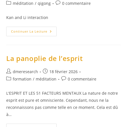
de
publiée :
Marrow-
Post
Commentaires
méditation
/
qigong
0 commentaire
Brain
la
category:
de
Washing
publication :
Classics
la
Kan and Li interaction
(PDF)
publication :
Yang
Continuer La Lecture
Jwing
Ming
–
Qigong
Meditation,
Embryonic
La panoplie de l’esprit
Breathing
Auteur/autrice
Publication
dmeresearch
18 février 2026
de
publiée :
Post
Commentaires
formation
/
méditation
0 commentaire
la
category:
de
publication :
la
L'ESPRIT ET LES 51 FACTEURS MENTAUX La nature de notre
publication :
esprit est pure et omnisciente. Cependant, nous ne la
reconnaissons pas comme telle en ce moment. Cela est dû
à…