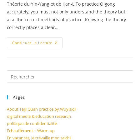
la
Théorie du Yin-Yang et de Kan-LiTo practice Qigong
publication :
accurately, you must not only understand the theory but
also the correct methods of practice. Knowing the theory
correctly places a clear…
Comment
Continuer La Lecture
Les
Stratégies
Respiratoires
Affectent
Le
Yin
Et
Pre
Le
Es
Yang
Du
to
Corps
(VO
Pages
clo
Anglaise)
the
About Taiji Quan practice by Wuyizidi
sea
digital media & education research
pan
politique de confidentialité
Echauffement – Warm-up
En vacances, je travaille mon taichi