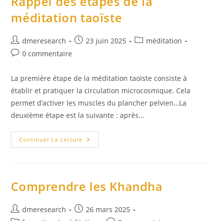
Rappel des étapes de la
Six
Sons
méditation taoïste
De
Guérison
Auteur/autrice
Publication
Post
dmeresearch
23 juin 2025
méditation
de
publiée :
category:
Commentaires
0 commentaire
la
de
publication :
la
La première étape de la méditation taoïste consiste à
publication :
établir et pratiquer la circulation microcosmique. Cela
permet d’activer les muscles du plancher pelvien…La
deuxième étape est la suivante : après…
Rappel
Continuer La Lecture
Des
Étapes
De
La
Méditation
Taoïste
Comprendre les Khandha
Auteur/autrice
Publication
dmeresearch
26 mars 2025
de
publiée :