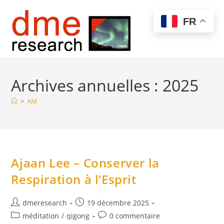
Skip
to
Menu
FR
content
Archives annuelles : 2025
>
AM
Ajaan Lee – Conserver la
Respiration à l’Esprit
Auteur/autrice
Publication
dmeresearch
19 décembre 2025
de
publiée :
Post
Commentaires
méditation
/
qigong
0 commentaire
la