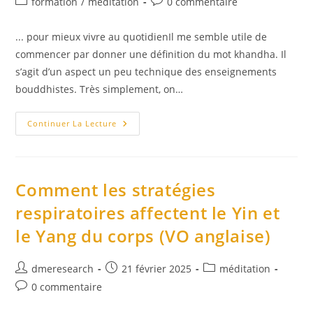
Post
Commentaires
formation
/
méditation
0 commentaire
la
category:
de
publication :
la
... pour mieux vivre au quotidienIl me semble utile de
publication :
commencer par donner une définition du mot khandha. Il
s’agit d’un aspect un peu technique des enseignements
bouddhistes. Très simplement, on…
Comprendre
Continuer La Lecture
Les
Khandha
Comment les stratégies
respiratoires affectent le Yin et
le Yang du corps (VO anglaise)
Auteur/autrice
Publication
Post
dmeresearch
21 février 2025
méditation
de
publiée :
category:
Commentaires
0 commentaire
la
de
publication :