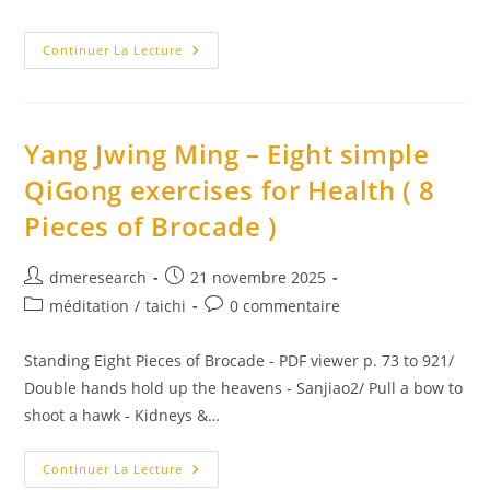
category:
de
publication :
la
Ajaan
publication :
Continuer La Lecture
Lee
–
Conserver
La
Respiration
À
Yang Jwing Ming – Eight simple
L’Esprit
QiGong exercises for Health ( 8
Pieces of Brocade )
Auteur/autrice
Publication
dmeresearch
21 novembre 2025
de
publiée :
Post
Commentaires
méditation
/
taichi
0 commentaire
la
category:
de
publication :
la
Standing Eight Pieces of Brocade - PDF viewer p. 73 to 921/
publication :
Double hands hold up the heavens - Sanjiao2/ Pull a bow to
shoot a hawk - Kidneys &…
Yang
Continuer La Lecture
Jwing