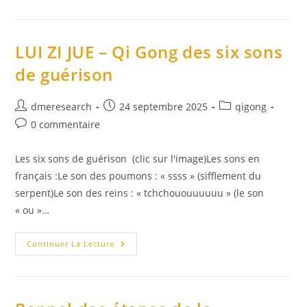
Ming
–
Eight
Simple
QiGong
LUI ZI JUE – Qi Gong des six sons
Exercises
For
de guérison
Health
(
8
Pieces
Auteur/autrice
Publication
Post
dmeresearch
24 septembre 2025
qigong
Of
de
publiée :
category:
Brocade
Commentaires
0 commentaire
)
la
de
publication :
la
Les six sons de guérison (clic sur l'image)Les sons en
publication :
français :Le son des poumons : « ssss » (sifflement du
serpent)Le son des reins : « tchchououuuuuu » (le son
« ou »…
LUI
Continuer La Lecture
ZI
JUE
–
Qi
Gong
Des