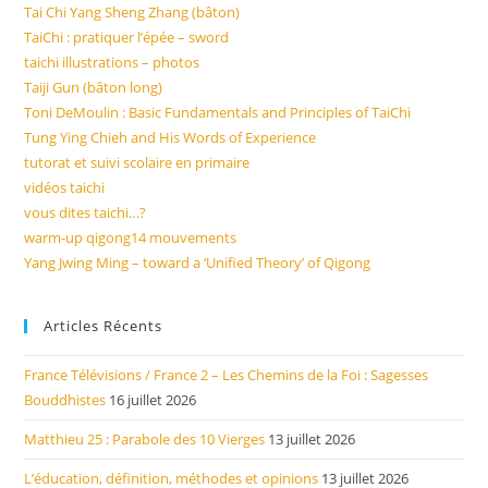
Tai Chi Yang Sheng Zhang (bâton)
TaiChi : pratiquer l’épée – sword
taichi illustrations – photos
Taiji Gun (bâton long)
Toni DeMoulin : Basic Fundamentals and Principles of TaiChi
Tung Ying Chieh and His Words of Experience
tutorat et suivi scolaire en primaire
vidéos taichi
vous dites taichi…?
warm-up qigong14 mouvements
Yang Jwing Ming – toward a ‘Unified Theory’ of Qigong
Articles Récents
France Télévisions / France 2 – Les Chemins de la Foi : Sagesses
Bouddhistes
16 juillet 2026
Matthieu 25 : Parabole des 10 Vierges
13 juillet 2026
L’éducation, définition, méthodes et opinions
13 juillet 2026