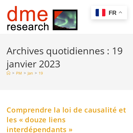
Skip
to
Menu
FR
content
Archives quotidiennes : 19
janvier 2023
>
PM
>
Jan
>
19
Comprendre la loi de causalité et
les « douze liens
interdépendants »