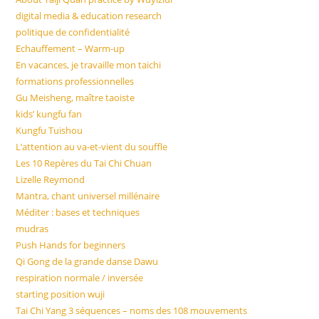
sea
digital media & education research
pan
politique de confidentialité
Echauffement – Warm-up
En vacances, je travaille mon taichi
formations professionnelles
Gu Meisheng, maître taoiste
kids’ kungfu fan
Kungfu Tuishou
L’attention au va-et-vient du souffle
Les 10 Repères du Tai Chi Chuan
Lizelle Reymond
Mantra, chant universel millénaire
Méditer : bases et techniques
mudras
Push Hands for beginners
Qi Gong de la grande danse Dawu
respiration normale / inversée
starting position wuji
Tai Chi Yang 3 séquences – noms des 108 mouvements