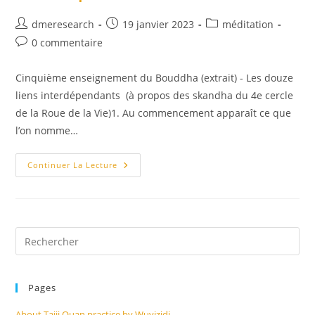
Auteur/autrice
Publication
Post
dmeresearch
19 janvier 2023
méditation
de
publiée :
category:
Commentaires
0 commentaire
la
de
publication :
la
Cinquième enseignement du Bouddha (extrait) - Les douze
publication :
liens interdépendants (à propos des skandha du 4e cercle
de la Roue de la Vie)1. Au commencement apparaît ce que
l’on nomme…
Comprendre
Continuer La Lecture
La
Loi
De
Causalité
Et
Les
« Douze
Pre
Liens
Es
Interdépendants »
to
Pages
clo
the
About Taiji Quan practice by Wuyizidi