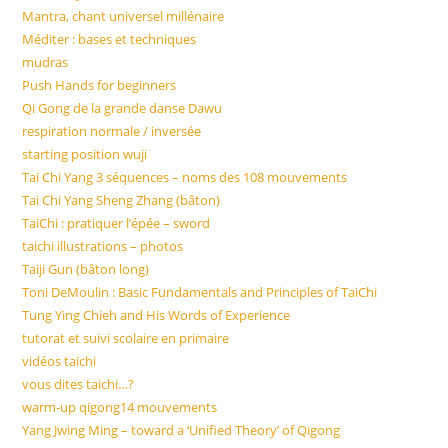
Mantra, chant universel millénaire
Méditer : bases et techniques
mudras
Push Hands for beginners
Qi Gong de la grande danse Dawu
respiration normale / inversée
starting position wuji
Tai Chi Yang 3 séquences – noms des 108 mouvements
Tai Chi Yang Sheng Zhang (bâton)
TaiChi : pratiquer l’épée – sword
taichi illustrations – photos
Taiji Gun (bâton long)
Toni DeMoulin : Basic Fundamentals and Principles of TaiChi
Tung Ying Chieh and His Words of Experience
tutorat et suivi scolaire en primaire
vidéos taichi
vous dites taichi…?
warm-up qigong14 mouvements
Yang Jwing Ming – toward a ‘Unified Theory’ of Qigong