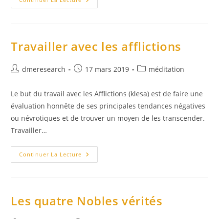
(kamma)
Travailler avec les afflictions
Auteur/autrice
Publication
Post
dmeresearch
17 mars 2019
méditation
de
publiée :
category:
la
Le but du travail avec les Afflictions (klesa) est de faire une
publication :
évaluation honnête de ses principales tendances négatives
ou névrotiques et de trouver un moyen de les transcender.
Travailler…
Travailler
Continuer La Lecture
Avec
Les
Afflictions
Les quatre Nobles vérités