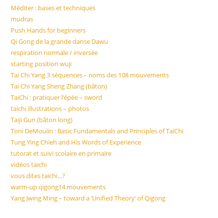
Méditer : bases et techniques
mudras
Push Hands for beginners
Qi Gong de la grande danse Dawu
respiration normale / inversée
starting position wuji
Tai Chi Yang 3 séquences – noms des 108 mouvements
Tai Chi Yang Sheng Zhang (bâton)
TaiChi : pratiquer l’épée – sword
taichi illustrations – photos
Taiji Gun (bâton long)
Toni DeMoulin : Basic Fundamentals and Principles of TaiChi
Tung Ying Chieh and His Words of Experience
tutorat et suivi scolaire en primaire
vidéos taichi
vous dites taichi…?
warm-up qigong14 mouvements
Yang Jwing Ming – toward a ‘Unified Theory’ of Qigong