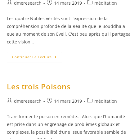
Auteur/autrice
Publication
Post
dmeresearch
14 mars 2019
méditation
de
publiée :
category:
la
Les quatre Nobles vérités sont l'expression de la
publication :
compréhension profonde de la Réalité que le Bouddha a
eue au moment de son Éveil. C'est peu après qu'il partagea
cette vision…
Les
Continuer La Lecture
Quatre
Nobles
Vérités
Les trois Poisons
Auteur/autrice
Publication
Post
dmeresearch
14 mars 2019
méditation
de
publiée :
category:
la
Transformer le poison en remède... Alors que l’humanité
publication :
est prise dans un engrenage de problèmes globaux et
complexes, la possibilité d’une issue favorable semble de