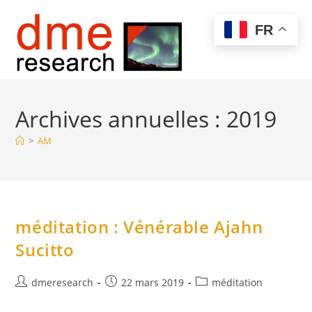
Skip
to
Menu
FR
content
Archives annuelles : 2019
>
AM
méditation : Vénérable Ajahn
Sucitto
Auteur/autrice
Publication
Post
dmeresearch
22 mars 2019
méditation
de
publiée :
category:
la