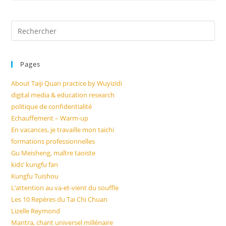
Paramita
(Perfections)
Pre
Es
to
Pages
clo
the
About Taiji Quan practice by Wuyizidi
sea
digital media & education research
pan
politique de confidentialité
Echauffement – Warm-up
En vacances, je travaille mon taichi
formations professionnelles
Gu Meisheng, maître taoiste
kids’ kungfu fan
Kungfu Tuishou
L’attention au va-et-vient du souffle
Les 10 Repères du Tai Chi Chuan
Lizelle Reymond
Mantra, chant universel millénaire