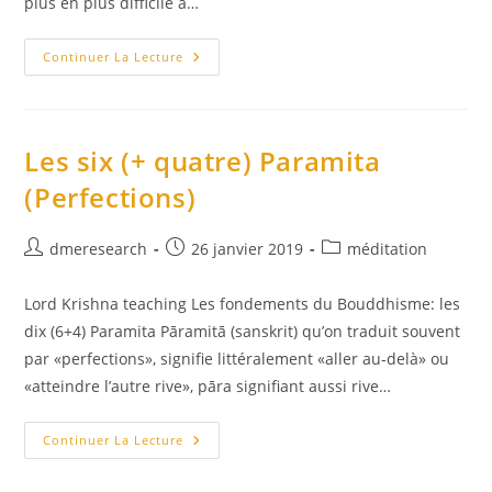
plus en plus difficile à…
Les
Continuer La Lecture
Trois
Poisons
Les six (+ quatre) Paramita
(Perfections)
Auteur/autrice
Publication
Post
dmeresearch
26 janvier 2019
méditation
de
publiée :
category:
la
Lord Krishna teaching Les fondements du Bouddhisme: les
publication :
dix (6+4) Paramita Pāramitā (sanskrit) qu’on traduit souvent
par «perfections», signifie littéralement «aller au-delà» ou
«atteindre l’autre rive», pāra signifiant aussi rive…
Les
Continuer La Lecture
Six
(+
Quatre)