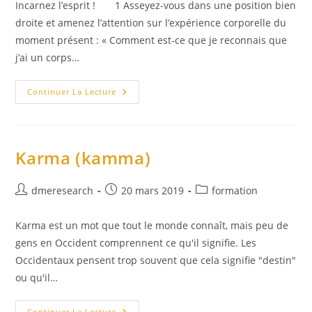
Incarnez l’esprit ! 1 Asseyez-vous dans une position bien
publication :
droite et amenez l’attention sur l’expérience corporelle du
moment présent : « Comment est-ce que je reconnais que
j’ai un corps…
Méditation
Continuer La Lecture
:
Vénérable
Ajahn
Sucitto
Karma (kamma)
Auteur/autrice
Publication
Post
dmeresearch
20 mars 2019
formation
de
publiée :
category:
la
Karma est un mot que tout le monde connaît, mais peu de
publication :
gens en Occident comprennent ce qu'il signifie. Les
Occidentaux pensent trop souvent que cela signifie "destin"
ou qu'il…
Karma
Continuer La Lecture